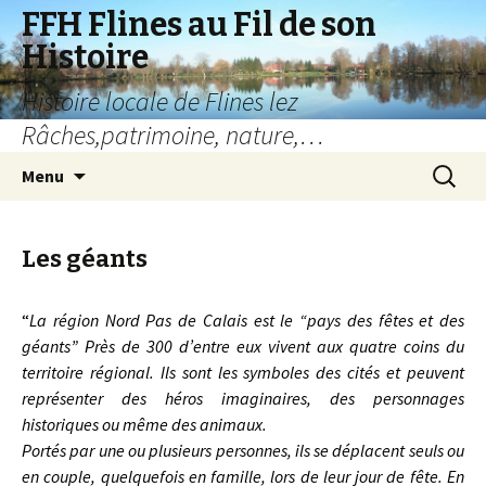
FFH Flines au Fil de son
Histoire
Histoire locale de Flines lez
Râches,patrimoine, nature,…
Aller
Recherc
Menu
au
contenu
Les géants
“
La région Nord Pas de Calais est le “pays des fêtes et des
géants” Près de 300 d’entre eux vivent aux quatre coins du
territoire régional. Ils sont les symboles des cités et peuvent
représenter des héros imaginaires, des personnages
historiques ou même des animaux.
Portés par une ou plusieurs personnes, ils se déplacent seuls ou
en couple, quelquefois en famille, lors de leur jour de fête. En