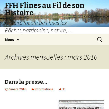
FFH Flines au Fil de son
Histoire
Histoire locale de Flines lez
Râches,patrimoine, nature,…
Aller
Recherc
Menu
au
contenu
Archives mensuelles : mars 2016
Dans la presse…
6 mars 2016
Informations
Jc