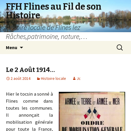
FFH Flines au Fil de son
Histoire
Histoire locale de Flines lez
Râches,patrimoine, nature,…
Aller
Recherc
Menu
au
contenu
Le 2 Août 1914…
2 août 2014
Histoire locale
Jc
Hier le tocsin a sonné à
Flines comme dans
toutes les communes.
Il annonçait la
mobilisation générale
pour toute la France,