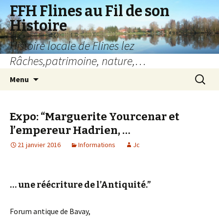
FFH Flines au Fil de son
Histoire
Histoire locale de Flines lez
Râches,patrimoine, nature,…
Aller
Recherc
Menu
au
contenu
Expo: “Marguerite Yourcenar et
l’empereur Hadrien, …
21 janvier 2016
Informations
Jc
… une réécriture de l’Antiquité.”
Forum antique de Bavay,