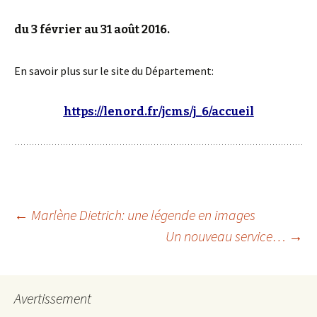
du 3 février au 31 août 2016.
En savoir plus sur le site du Département:
https://lenord.fr/jcms/j_6/accueil
Navigation
←
Marlène Dietrich: une légende en images
Un nouveau service…
→
des
Avertissement
articles