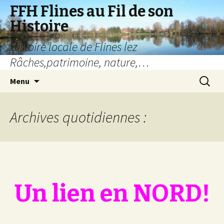
FFH Flines au Fil de son
Histoire
Histoire locale de Flines lez
Râches,patrimoine, nature,…
Aller
Recherc
Menu
au
contenu
Archives quotidiennes :
Un lien en NORD!