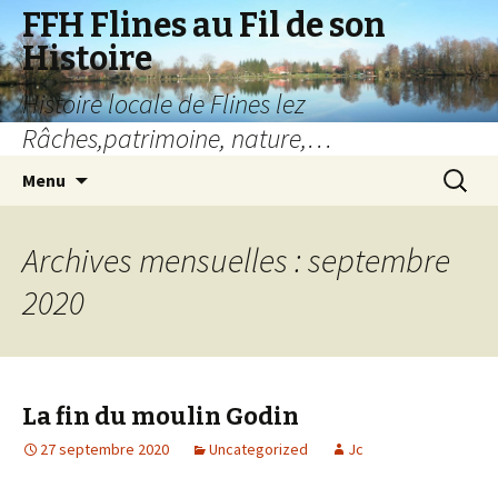
FFH Flines au Fil de son
Histoire
Histoire locale de Flines lez
Râches,patrimoine, nature,…
Aller
Recherc
Menu
au
contenu
Archives mensuelles : septembre
2020
La fin du moulin Godin
27 septembre 2020
Uncategorized
Jc