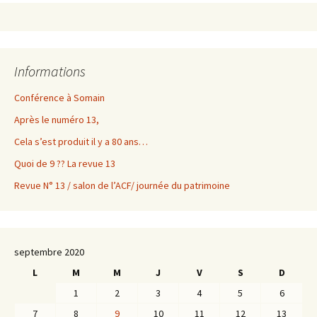
Informations
Conférence à Somain
Après le numéro 13,
Cela s’est produit il y a 80 ans…
Quoi de 9 ?? La revue 13
Revue N° 13 / salon de l’ACF/ journée du patrimoine
septembre 2020
L
M
M
J
V
S
D
1
2
3
4
5
6
7
8
9
10
11
12
13