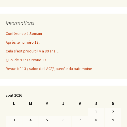
Informations
Conférence à Somain
Après le numéro 13,
Cela s’est produit il y a 80 ans…
Quoi de 9 ?? La revue 13
Revue N° 13 / salon de l’ACF/ journée du patrimoine
août 2026
L
M
M
J
V
S
D
1
2
3
4
5
6
7
8
9