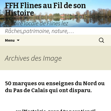
FFH Flines au Fil de son
Histoire
Histoire locale de Flines lez
Râches,patrimoine, nature,…
Aller
Recherc
Menu
au
contenu
Archives des
Image
50 marques ou enseignes du Nord ou
du Pas de Calais qui ont disparu.