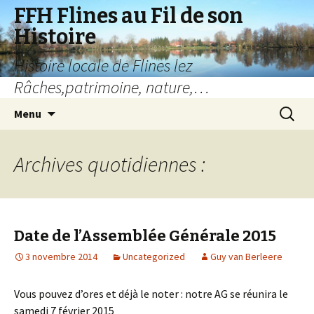
FFH Flines au Fil de son
Histoire
Histoire locale de Flines lez
Râches,patrimoine, nature,…
Aller
Recherc
Menu
au
contenu
Archives quotidiennes :
Date de l’Assemblée Générale 2015
3 novembre 2014
Uncategorized
Guy van Berleere
Vous pouvez d’ores et déjà le noter : notre AG se réunira le
samedi 7 février 2015