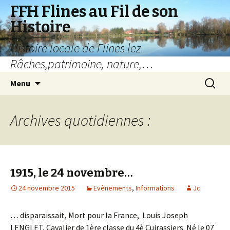
FFH Flines au Fil de son
Histoire
Histoire locale de Flines lez
Râches,patrimoine, nature,…
Aller
Recherc
Menu
au
contenu
Archives quotidiennes :
1915, le 24 novembre…
24 novembre 2015
Evènements
,
Informations
Jc
… disparaissait, Mort pour la France, Louis Joseph
LENGLET, Cavalier de 1ère classe du 4è Cuirassiers. Né le 07