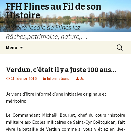
FFH Flines au Fil de son
Histoire
Histoire locale de Flines lez
Râches,patrimoine, nature,…
Aller
Recherc
Menu
au
contenu
Verdun, c’était il y a juste 100 ans…
21 février 2016
Informations
Jc
Je viens d’être informé d’une initiative originale et
méritoire:
Le Commandant Michaël Bourlet, chef du cours ‘histoire
militaire aux Ecoles militaires de Saint-Cyr Coëtquidan, fait
vivre la bataille de Verdun comme si vous y étiez en live-