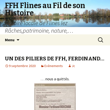
FFH Flines au Fil de son
Histoire
Histoire locale de Flines lez
Râches,patrimoine, nature,…
Aller
Recherc
Menu
au
contenu
UN DES PILIERS DE FFH, FERDINAND…
9 septembre 2020
Evènements
Jc
… nous a quittés.