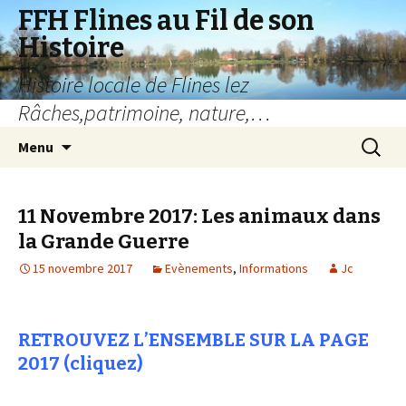
FFH Flines au Fil de son
Histoire
Histoire locale de Flines lez
Râches,patrimoine, nature,…
Aller
Recherc
Menu
au
contenu
11 Novembre 2017: Les animaux dans
la Grande Guerre
15 novembre 2017
Evènements
,
Informations
Jc
RETROUVEZ L’ENSEMBLE SUR LA PAGE
2017 (cliquez)