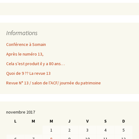
Informations
Conférence à Somain
Après le numéro 13,
Cela s’est produit il y a 80 ans…
Quoi de 9 ?? La revue 13
Revue N° 13 / salon de l’ACF/ journée du patrimoine
novembre 2017
L
M
M
J
V
S
D
1
2
3
4
5