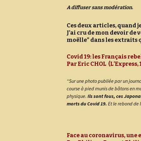
Mondiale à Flines
Cahier de doléances 1789
A diffuser sans modération
.
Revue N° 12: Les
Procès en sorcellerie
surnoms ou “noms j’tés”
Ces deux articles, quand j
à Flines lez Râches
J’ai cru de mon devoir de 
Les brasseries Lespagnol
moëlle” dans les extraits q
La société houillère de
Flines-les-Râches
Covid 19: les Français rebe
(résumé)
Par Eric CHOL (L’Express, 
Les estaminets
“Sur une photo publiée par un journal
Les coqueleux
course à pied munis de bâtons en mo
physique.
Ils sont fous, ces Japon
Les autocars Dupont
morts du Covid 19.
Et le rebond de 
Lemaire
Personnages
M
(Re)connaissez-vous?
A
V
Face au coronavirus, une 