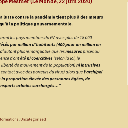
ippe Mesmer (Le Monde, 22 Juin 2020)
ean Renard
entre ville
la lutte contre la pandémie tient plus à des mœurs
ouis Constant
ue du 8 Mai
, qu’à la politique gouvernementale.
es géants
ue des Résistants
parmi les pays membres du G7 avec plus de 18 000
es maires
ier et aujourd’hui
décès par million d’habitants (400 pour un million en
 d’autant plus remarquable que les
mesures
prises au
 vous de jouer
ence n’ont été
ni coercitives
(selon la loi, le
a liberté de mouvement de la population)
ni intrusives
uiz
contact avec des porteurs du virus) alors que
l’archipel
de la proportion élevée des personnes âgées, de
ansports urbains surchargés…”
nformations
,
Uncategorized