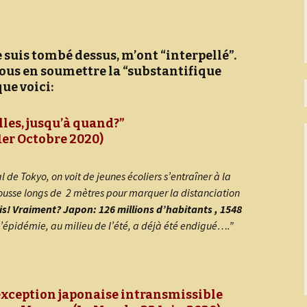
Les Résistants
e suis tombé dessus, m’ont “interpellé”.
vous en soumettre la “substantifique
ue voici:
lles, jusqu’à quand?”
1er Octobre 2020)
 de Tokyo, on voit de jeunes écoliers s’entraîner à la
usse longs de 2 mètres pour marquer la distanciation
ais! Vraiment?
Japon: 126 millions d’habitants , 1548
l’épidémie, au milieu de l’été, a déjà été endigué….”
alvina la mercière
lfred Coulmont
ues de notre commune
exception japonaise intransmissible