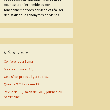
pour assurer l'ensemble du bon
2013
fonctionnement des services et réaliser
Itinéraires de Poilus
flinois
des statistiques anonymes de visites.
2012
La vie quotidienne à
Flines lez Râches durant
2011
la guerre 1914-1918
2010
Informations
2009
Conférence à Somain
2008
Après le numéro 13,
2007
Cela s’est produit il y a 80 ans…
Quoi de 9 ?? La revue 13
Confinement
Revue N° 13 / salon de l’ACF/ journée du
patrimoine